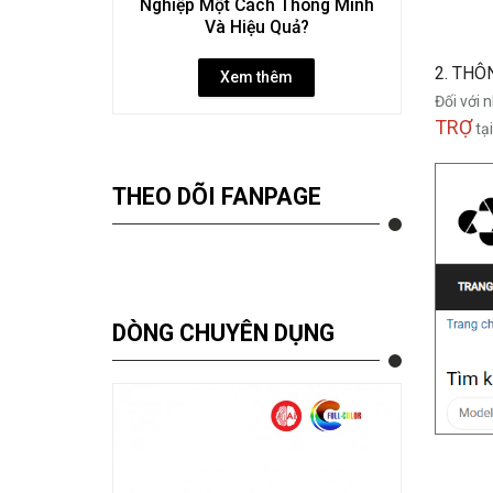
Nghiệp Một Cách Thông Minh
Và Hiệu Quả?
2. THÔ
Xem thêm
Đối với 
TRỢ
tại
THEO DÕI FANPAGE
DÒNG CHUYÊN DỤNG