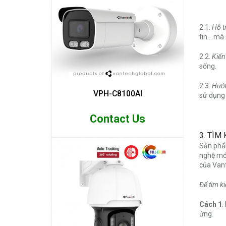
2.1.
Hỗ t
tin... m
2.2.
Kiến
sống.
2.3.
Hướn
VPH-C8100AI
sử dụng 
Contact Us
3. TÌM
Sản phẩ
nghệ mới
của Van
Để tìm k
Cách 1
:
ứng.