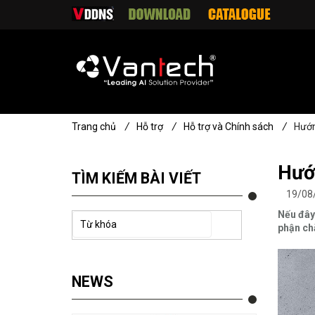
Trang chủ
/
Hỗ trợ
/
Hỗ trợ và Chính sách
/
Hướn
Hướ
TÌM KIẾM BÀI VIẾT
19/08
Nếu đây 
phận chă
NEWS