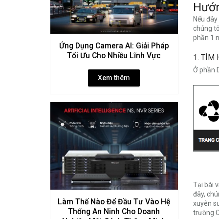
Hướn
Nếu đây 
chúng tô
phần 1 n
Ứng Dụng Camera AI: Giải Pháp
Tối Ưu Cho Nhiều Lĩnh Vực
1. TÌM
Ở phần 
Xem thêm
Tại bài v
đây, chú
Làm Thế Nào Để Đầu Tư Vào Hệ
xuyên su
Thống An Ninh Cho Doanh
trường 