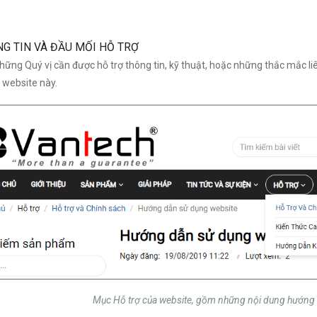
NG TIN VÀ ĐẦU MỐI HỖ TRỢ
những Quý vị cần được hỗ trợ thông tin, kỹ thuật, hoặc những thắc mắc l
 website này.
Mục Hỗ trợ của website, gồm những nội dung hướng d