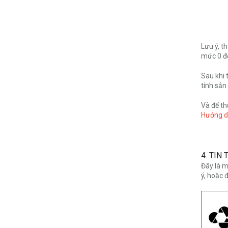
Lưu ý, t
mức 0 đế
Sau khi
tính sản
Và để th
Hướng d
4. TIN
Đây là m
ý, hoặc đ