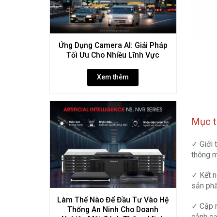
Ứng Dụng Camera AI: Giải Pháp
Tối Ưu Cho Nhiều Lĩnh Vực
Xem thêm
Mục t
✓ Giới 
thông m
✓ Kết n
sản phẩ
Làm Thế Nào Để Đầu Tư Vào Hệ
✓ Cập n
Thống An Ninh Cho Doanh
cảnh cạ