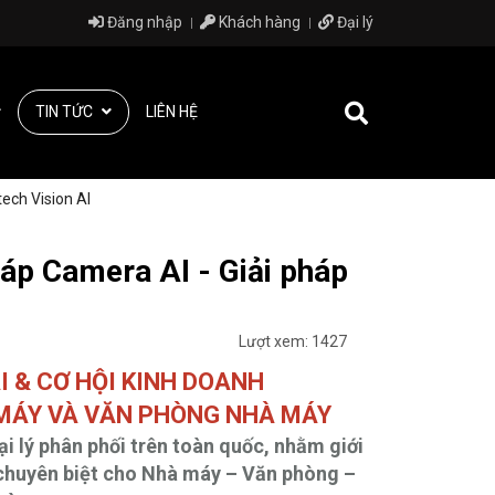
Đăng nhập
Khách hàng
Đại lý
TIN TỨC
LIÊN HỆ
tech Vision AI
pháp Camera AI - Giải pháp
Lượt xem: 1427
I & CƠ HỘI KINH DOANH
 MÁY VÀ VĂN PHÒNG NHÀ MÁY
ại lý phân phối trên toàn quốc, nhằm giới
ế chuyên biệt cho Nhà máy – Văn phòng –