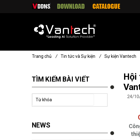
Trang chủ
/
Tin tức và Sự kiện
/
Sự kiện Vantech
Hội 
TÌM KIẾM BÀI VIẾT
Vant
24/10
NEWS
Công
thi