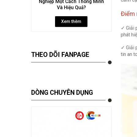
Nghiệp Một Cách Thông Minh
Và Hiệu Quả?
Điểm 
Xem thêm
✓ Giải 
phát hi
✓ Giải 
THEO DÕI FANPAGE
tin an t
DÒNG CHUYÊN DỤNG