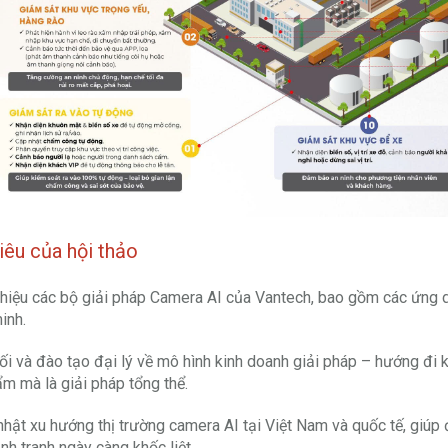
iêu của hội thảo
thiệu các bộ giải pháp Camera AI của Vantech, bao gồm các ứng dụ
inh.
ối và đào tạo đại lý về mô hình kinh doanh giải pháp – hướng đi kh
m mà là giải pháp tổng thể.
hật xu hướng thị trường camera AI tại Việt Nam và quốc tế, giúp 
nh tranh ngày càng khốc liệt.