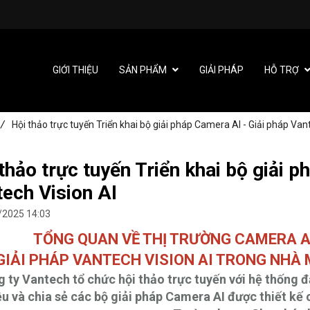
GIỚI THIỆU
SẢN PHẨM
GIẢI PHÁP
HỖ TRỢ
/
Hội thảo trực tuyến Triển khai bộ giải pháp Camera AI - Giải pháp Van
thảo trực tuyến Triển khai bộ giải 
ech Vision AI
/2025 14:03
TỔNG QUAN VỀ THỊ TRƯỜNG CAMERA A
GIẢI PHÁP VANTECH VISION AI TRONG NHÀ
 ty Vantech tổ chức hội thảo trực tuyến với hệ thống đ
ệu và chia sẻ các bộ giải pháp Camera AI được thiết k