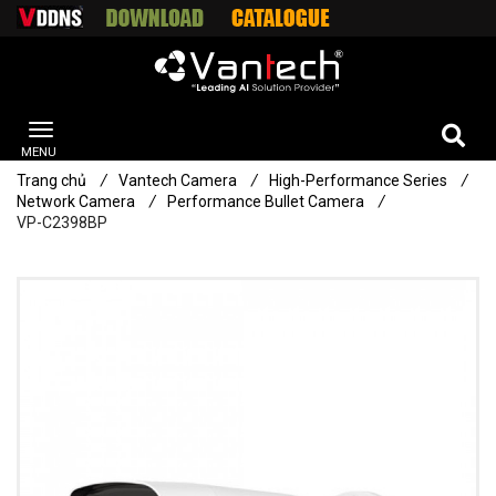
Trang chủ
/
Vantech Camera
/
High-Performance Series
/
Network Camera
/
Performance Bullet Camera
/
VP-C2398BP