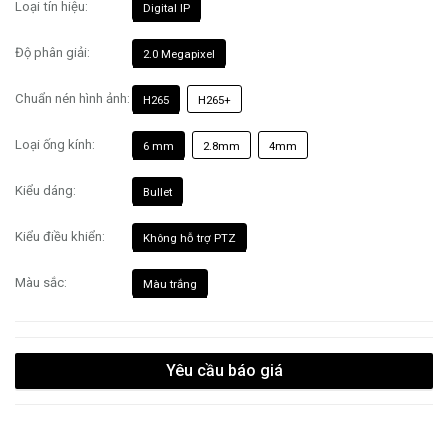
Loại tín hiệu:
Digital IP
Độ phân giải:
2.0 Megapixel
Chuẩn nén hình ảnh:
H265
H265+
Loại ống kính:
6 mm
2.8mm
4mm
Kiểu dáng:
Bullet
Kiểu điều khiển:
Không hỗ trợ PTZ
Màu sắc:
Màu trắng
Yêu cầu báo giá