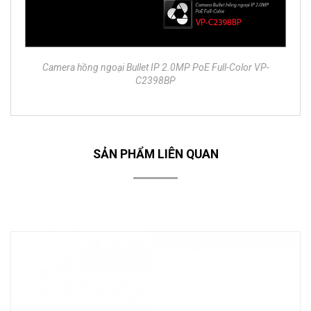
Camera hồng ngoại Bullet IP 2.0MP PoE Full-Color VP-
C2398BP
SẢN PHẨM LIÊN QUAN