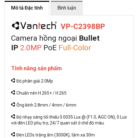
Mô tả Đặc tính
Bình luận
VP-C2398BP
Camera hồng ngoại
Bullet
IP
2.0MP
PoE
Full-Color
Tính năng sản phẩm
Độ phân giải 2.0Mp
Chuẩn nén H.265+ / H.265
Ống kính 2.8mm / 4mm / 6mm
Độ nhạy sáng tối thiểu 0.0035 Lux @ (F1.0, AGC ON), 0 Lux
với đèn LED phụ trợ, 24/7 quan sát ở chế độ màu.
Đèn LEDs trắng ấm (3000K), tầm xa 30m