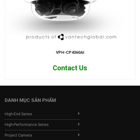
VPH-CP4360AI
Contact Us
DANH MỤC SẢN PHẨM
High-End Series
High-Performance Series
Project Camera