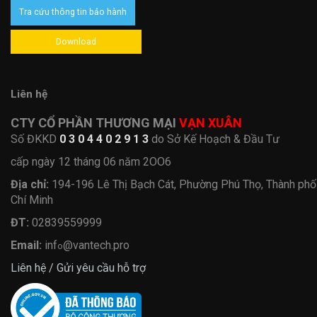
Tra cứu thông tin bảo hành
Download
Liên hệ
CTY CỔ PHẦN THƯƠNG MẠI
VẠN XUÂN
Số ĐKKD
0 3 0 4 4 0 2 9 1 3
do Sở Kế Hoạch & Đầu Tư
cấp ngày 12 tháng 06 năm 2OO6
Địa chỉ:
194-196 Lê Thị Bạch Cát, Phường Phú Thọ, Thành ph
Chí Minh
ĐT:
02839559999
Email:
inf
@vantech.pro
o
Liên hệ / Gửi yêu cầu hỗ trợ