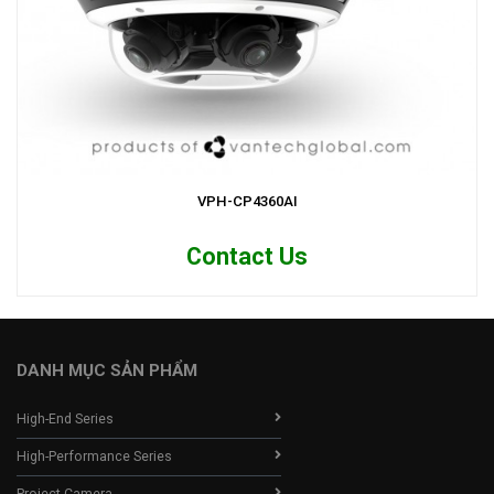
VPH-CP4360AI
Contact Us
DANH MỤC SẢN PHẨM
High-End Series
High-Performance Series
Project Camera