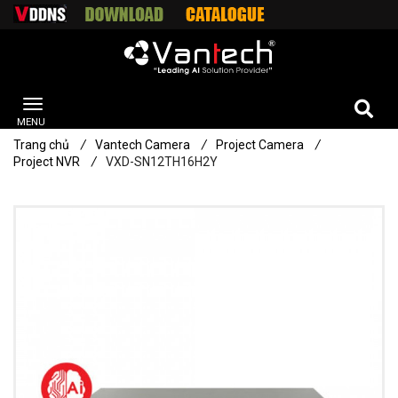
Trang chủ
/
Vantech Camera
/
Project Camera
/
Project NVR
/
VXD-SN12TH16H2Y