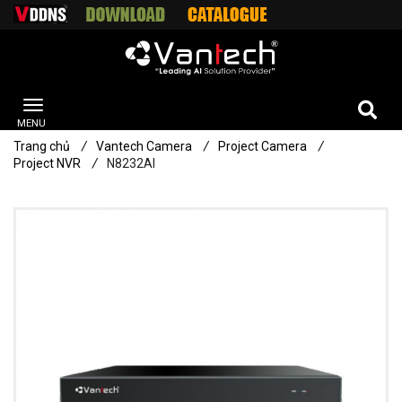
Trang chủ
/
Vantech Camera
/
Project Camera
/
Project NVR
/
N8232AI