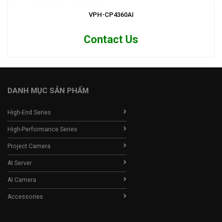
VPH-CP4360AI
Contact Us
DANH MỤC SẢN PHẨM
High-End Series
High-Performance Series
Project Camera
AI Server
AI Camera
Accessories