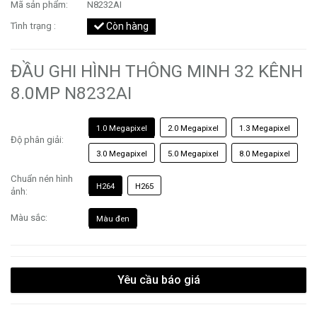
Mã sản phẩm:
N8232AI
Tình trạng :
Còn hàng
ĐẦU GHI HÌNH THÔNG MINH 32 KÊNH
8.0MP N8232AI
1.0 Megapixel
2.0 Megapixel
1.3 Megapixel
Độ phân giải:
3.0 Megapixel
5.0 Megapixel
8.0 Megapixel
Chuẩn nén hình
H264
H265
ảnh:
Màu sắc:
Màu đen
Yêu cầu báo giá