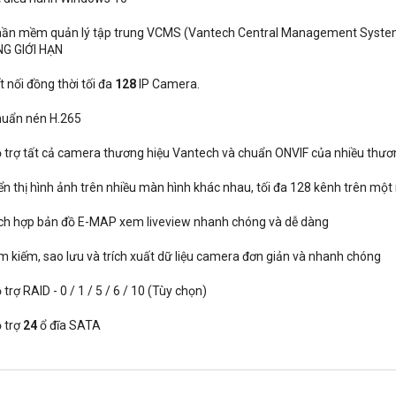
ần mềm quản lý tập trung VCMS (Vantech Central Management Syste
G GIỚI HẠN
 nối đồng thời tối đa
128
IP Camera.
uẩn nén H.265
 trợ tất cả camera thương hiệu Vantech và chuẩn ONVIF của nhiều thươ
ển thị hình ảnh trên nhiều màn hình khác nhau, tối đa 128 kênh trên một
ch hợp bản đồ E-MAP xem liveview nhanh chóng và dễ dàng
m kiếm, sao lưu và trích xuất dữ liệu camera đơn giản và nhanh chóng
trợ RAID - 0 / 1 / 5 / 6 / 10 (Tùy chọn)
 trợ
24
ổ đĩa SATA