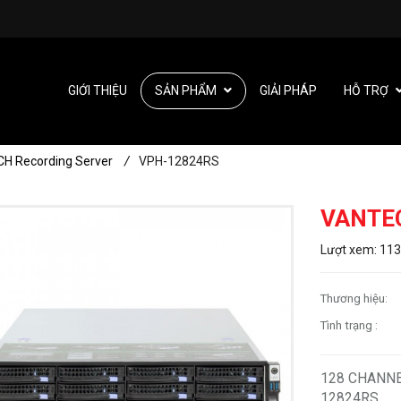
GIỚI THIỆU
SẢN PHẨM
GIẢI PHÁP
HỖ TRỢ
CH Recording Server
/
VPH-12824RS
VANTE
Lượt xem: 11
Thương hiệu:
Tình trạng :
128 CHANNE
12824RS