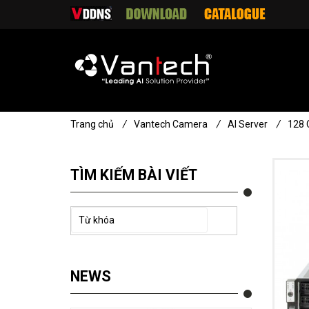
Trang chủ
/
Vantech Camera
/
AI Server
/
128 
TÌM KIẾM BÀI VIẾT
NEWS