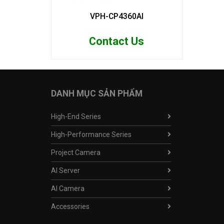
VPH-CP4360AI
Contact Us
DANH MỤC SẢN PHẨM
High-End Series
High-Performance Series
Project Camera
AI Server
AI Camera
Accessories