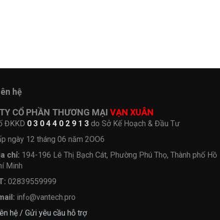
iên hệ
TY CỔ PHẦN THƯƠNG MẠI
VẠN XUÂN
ố ĐKKD
0 3 0 4 4 0 2 9 1 3
do Sở Kế Hoạch & Đầu Tư
ấp ngày 12 tháng 06 năm 2OO6
ịa chỉ:
194-196 Lê Thị Bạch Cát, Phường Phú Thọ, Thành phố Hồ
hí Minh
T:
02839559999
mail:
inf
@vantech.pro
o
ên hệ / Gửi yêu cầu hỗ trợ