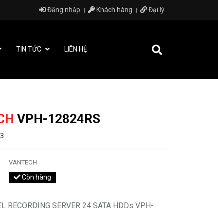
Đăng nhập
Khách hàng
Đại lý
TIN TỨC
LIÊN HỆ
CH
VPH-12824RS
33
VANTECH
Còn hàng
L RECORDING SERVER 24 SATA HDDs VPH-