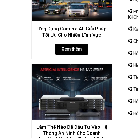
Ph
KHÔN
Ứng Dụng Camera AI: Giải Pháp
Kết
Tối Ưu Cho Nhiều Lĩnh Vực
Ch
Xem thêm
Hỗ
Hi
Tí
Tì
Hỗ 
Hỗ
Làm Thế Nào Để Đầu Tư Vào Hệ
Thống An Ninh Cho Doanh