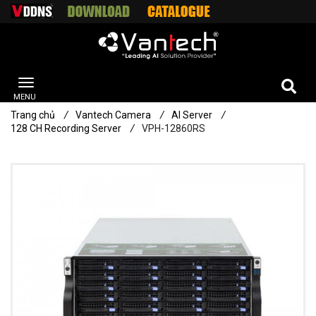
Trang chủ
/
Vantech Camera
/
AI Server
/
128 CH Recording Server
/
VPH-12860RS