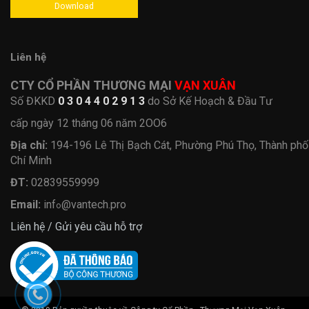
Download
Liên hệ
CTY CỔ PHẦN THƯƠNG MẠI
VẠN XUÂN
Số ĐKKD
0 3 0 4 4 0 2 9 1 3
do Sở Kế Hoạch & Đầu Tư
cấp ngày 12 tháng 06 năm 2OO6
Địa chỉ:
194-196 Lê Thị Bạch Cát, Phường Phú Thọ, Thành ph
Chí Minh
ĐT:
02839559999
Email:
inf
@vantech.pro
o
Liên hệ / Gửi yêu cầu hỗ trợ